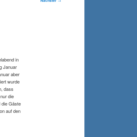
Nächster
→
labend in
g Januar
anuar aber
iert wurde
n, dass
nur die
 die Gäste
hon auf den