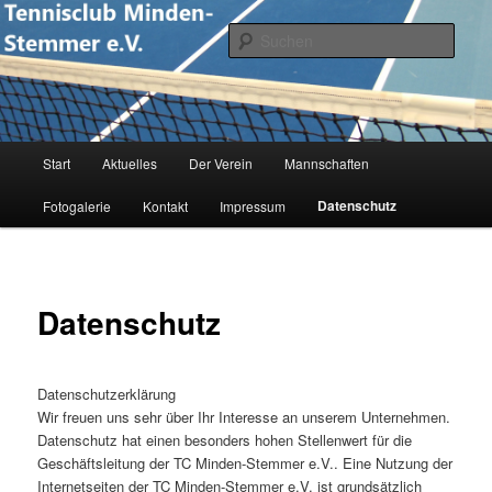
Zum
primären
Such
Inhalt
springen
Tennisclub Minden-Stemmer e.V.
Hauptmenü
Start
Aktuelles
Der Verein
Mannschaften
Datenschutz
Fotogalerie
Kontakt
Impressum
Datenschutz
Datenschutzerklärung
Wir freuen uns sehr über Ihr Interesse an unserem Unternehmen.
Datenschutz hat einen besonders hohen Stellenwert für die
Geschäftsleitung der TC Minden-Stemmer e.V.. Eine Nutzung der
Internetseiten der TC Minden-Stemmer e.V. ist grundsätzlich